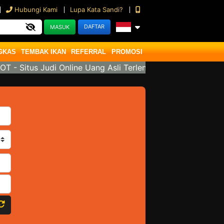
Hubungi Kami
Lupa Kata Sandi?
DAFTAR
GKAS
TEMBAK IKAN
REFERRAL
PROMOSI
s Judi Online Uang Asli Terlengkap & Terpercaya di Indo