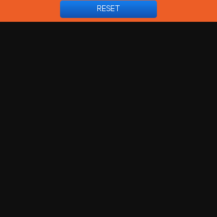
RESET