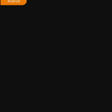
Tentang Kami
Sponsor
SHIENSLOT situs taruhan 
Slot Online Terpercaya 
SHIENSLOT
Agen situs judi slots online resmi T
Poker, Togel, Live Casino, Tangkas MickeyMous
And Gaming Corporation).Situs Shienslot dilengk
data member kami dan langsung dari server utama 